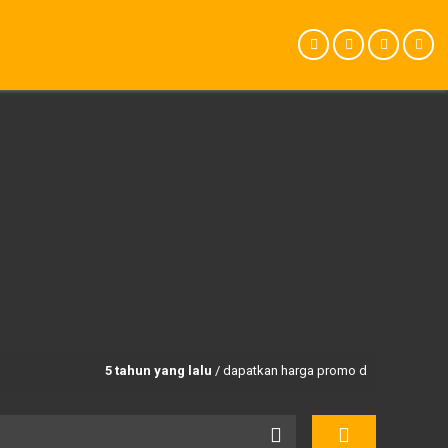
5 tahun yang lalu
/ dapatkan harga promo dan paket trekking