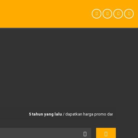
5 tahun yang lalu
/ dapatkan harga promo dan paket trekking u