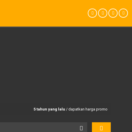
5 tahun yang lalu
/ dapatkan harga promo dan paket trekkin