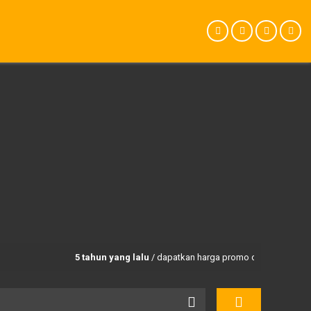
5 tahun yang lalu
/ dapatkan harga promo dan paket trekking